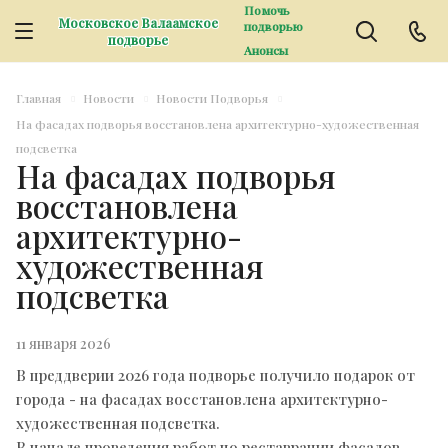
Помочь
Московское Валаамское
подворью
подворье
Анонсы
Главная
Новости
Новости Подворья
На фасадах подворья восстановлена архитектурно-художественная
подсветка
На фасадах подворья
восстановлена
архитектурно-
художественная
подсветка
11 января 2026
В преддверии 2026 года подворье получило подарок от
города - на фасадах восстановлена архитектурно-
художественная подсветка.
В начале проведения работ по реставрации фасадов