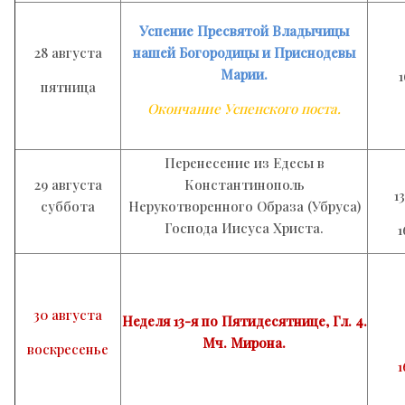
Успение Пресвятой Владычицы
28 августа
нашей Богородицы и Приснодевы
Марии.
пятница
Окончание Успенского поста.
Перенесение из Едесы в
29 августа
Константинополь
1
суббота
Нерукотворенного Образа (Убруса)
Господа Иисуса Христа.
1
30
августа
Неделя 13-я по Пятидесятнице, Гл. 4.
Мч. Мирона.
воскресенье
1