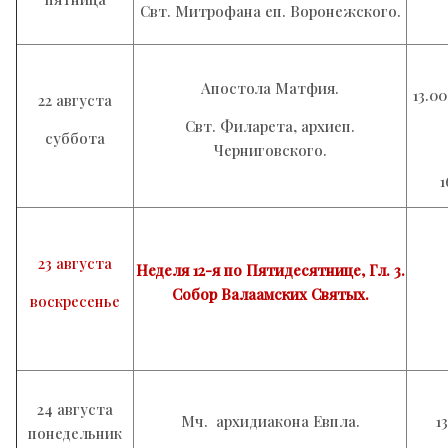
Свт. Митрофана еп. Воронежского.
Апостола Матфия.
13.0
22 августа
Свт. Филарета, архиеп.
суббота
Черниговского.
1
23 августа
Неделя 12-я по Пятидесятнице, Гл. 3.
Собор Валаамских Святых.
воскресенье
24 августа
Мч. архидиакона Евпла.
1
понедельник