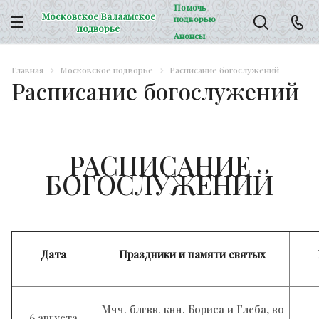
Помочь
Московское Валаамское
подворью
подворье
Анонсы
Главная
Московское подворье
Расписание богослужений
Расписание богослужений
РАСПИСАНИЕ
БОГОСЛУЖЕНИЙ
Дата
Праздники и памяти святых
Мчч. блгвв. кнн. Бориса и Глеба, во
6 августа