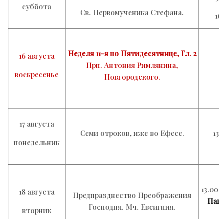
суббота
Св. Первомученика Стефана.
1
Неделя 11-я по Пятидесятнице, Гл. 2
16 августа
Прп. Антония Римлянина,
воскресенье
Новгородского.
17 августа
Семи отроков, иже во Ефесе.
1
понедельник
13.0
18 августа
Предпразднество Преображения
Па
Господня. Мч. Евсигния.
вторник