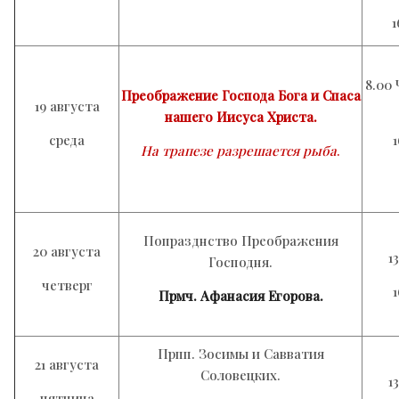
1
8.00
Преображение Господа Бога и Спаса
19 августа
нашего Иисуса Христа.
среда
На трапезе разрешается рыба
.
Попразднство Преображения
20 августа
1
Господня.
четверг
Прмч. Афанасия Егорова.
Прпп. Зосимы и Савватия
21 августа
Соловецких.
1
пятница