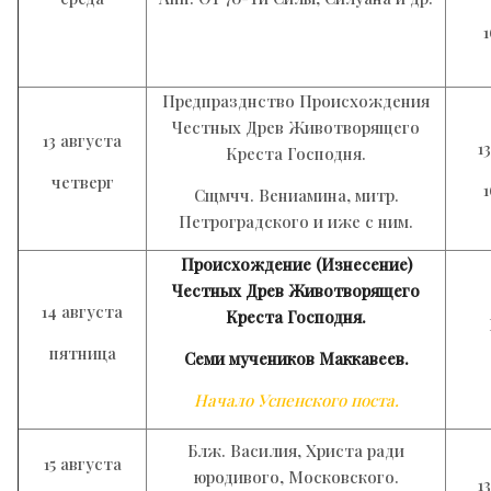
Предпразднство Происхождения
Честных Древ Животворящего
13 августа
1
Креста Господня.
четверг
Сщмчч. Вениамина, митр.
Петроградского и иже с ним.
Происхождение (Изнесение)
Честных Древ Животворящего
14 августа
Креста Господня.
пятница
Семи мучеников Маккавеев.
Начало Успенского поста.
Блж. Василия, Христа ради
15 августа
юродивого, Московского.
1