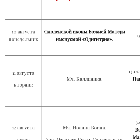
10 августа
Смоленской иконы
Божией Матери
1
понедельник
именуемой «Одигитрия»
.
13.0
11 августа
Мч. Каллиника.
Па
вторник
13
12 августа
Мч. Иоанна Воина.
В
Ма
среда
Апп. От 70-ти Силы, Силуана и др.