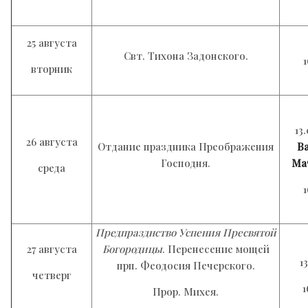
25 августа
Свт. Тихона Задонского.
вторник
13
26 августа
Отдание праздника Преображения
В
Господня.
Ма
среда
Предпразднство Успения Пресвятой
27 августа
Богородицы
.
Перенесение мощей
1
прп. Феодосия Печерского.
четверг
1
Прор. Михея.