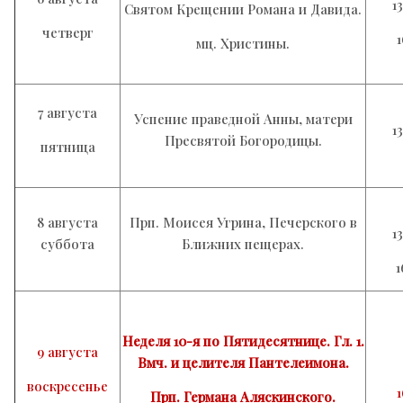
1
Святом Крещении Романа и Давида.
четверг
мц. Христины.
7 августа
Успение праведной Анны, матери
1
Пресвятой Богородицы.
пятница
8 августа
Прп. Моисея Угрина, Печерского в
1
суббота
Ближних пещерах.
1
Неделя 10-я по Пятидесятнице. Гл. 1.
9
августа
Вмч. и целителя Пантелеимона.
воскресенье
Прп. Германа Аляскинского.