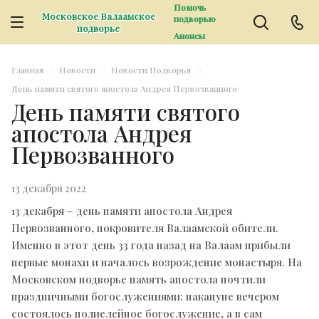
Помочь
Московское Валаамское
подворью
подворье
Анонсы
Главная
Новости
Новости Подворья
День памяти святого апостола Андрея Первозванного
День памяти святого
апостола Андрея
Первозванного
13 декабря 2022
13 декабря – день памяти апостола Андрея
Первозванного, покровителя Валаамской обители.
Именно в этот день 33 года назад на Валаам прибыли
первые монахи и началось возрождение монастыря. На
Московском подворье память апостола почтили
праздничными богослужениями: накануне вечером
состоялось полиелейное богослужение, а в сам