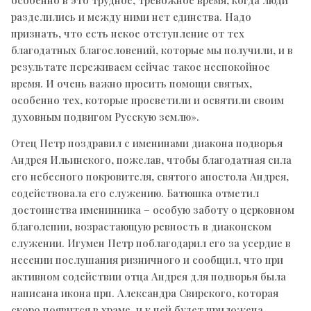
разделились и между ними нет единства. Надо
признать, что есть некое отступление от тех
благодатных благословений, которые мы получили, и в
результате переживаем сейчас такое неспокойное
время. И очень важно просить помощи святых,
особенно тех, которые просветили и освятили своим
духовным подвигом Русскую землю».
Отец Петр поздравил с именинами диакона подворья
Андрея Ильинского, пожелав, чтобы благодатная сила
его небесного покровителя, святого апостола Андрея,
содействовала его служению. Батюшка отметил
достоинства именинника – особую заботу о церковном
благолепии, возрастающую ревность в диаконском
служении. Игумен Петр поблагодарил его за усердие в
несении послушания ризничного и сообщил, что при
активном содействии отца Андрея для подворья была
написана икона прп. Александра Свирского, которая
скоро появится в храме, и к ней будет приложена