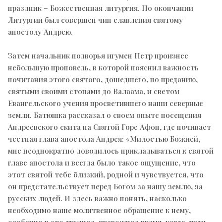
праздник – Божественная литургия. По окончании
Литургии был совершен чин славления святому
апостолу Андрею.
Затем начальник подворья игумен Петр произнес
небольшую проповедь, в которой пояснил важность
почитания этого святого, дошедшего, по преданию,
святыми своими стопами до Валаама, и светом
Евангельского учения просветившего наши северные
земли. Батюшка рассказал о своем опыте посещения
Андреевского скита на Святой Горе Афон, где почивает
честная глава апостола Андрея: «Милостью Божией,
мне неоднократно доводилось прикладываться к святой
главе апостола и всегда было такое ощущение, что
этот святой тебе близкий, родной и чувствуется, что
он предстательствует перед Богом за нашу землю, за
русских людей. И здесь важно понять, насколько
необходимо наше молитвенное обращение к нему,
особенно в это трудное, тревожное время, когда люди