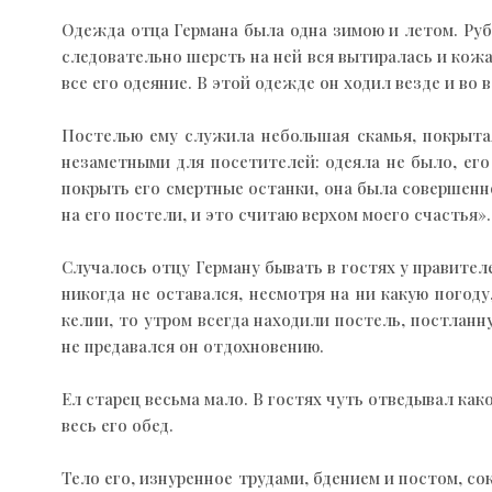
Одежда отца Германа была одна зимою и летом. Руба
следовательно шерсть на ней вся вытиралась и кожа 
все его одеяние. В этой одежде он ходил везде и во 
Постелью ему служила небольшая скамья, покрытая
незаметными для посетителей: одеяла не было, его
покрыть его смертные останки, она была совершенно
на его постели, и это считаю верхом моего счастья».
Случалось отцу Герману бывать в гостях у правител
никогда не оставался, несмотря на ни какую погод
келии, то утром всегда находили постель, постланн
не предавался он отдохновению.
Ел старец весьма мало. В гостях чуть отведывал ка
весь его обед.
Тело его, изнуренное трудами, бдением и постом, с