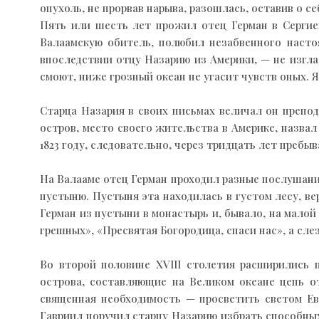
опухоль, не прорвав нарыва, разошлась, оставив о се
Пять или шесть лет прожил отец Герман в Серги
Валаамскую обитель, полюбил незабвенного настоя
впоследствии отцу Назарию из Америки, — не изгла
смоют, ниже грозный океан не угасит чувств оных. 
Старца Назария в своих письмах величал он преп
остров, место своего жительства в Америке, назвал
1823 году, следовательно, через тридцать лет пребы
На Валааме отец Герман проходил разные послушани
пустыню. Пустыня эта находилась в густом лесу, в
Герман из пустыни в монастырь и, бывало, на малой
грешных», «Пресвятая Богородица, спаси нас», а сле
Во второй половине XVIII столетия расширились 
острова, составляющие на Великом океане цепь о
священная необходимость — просветить светом Ев
Гавриил поручил старцу Назарию избрать способных 