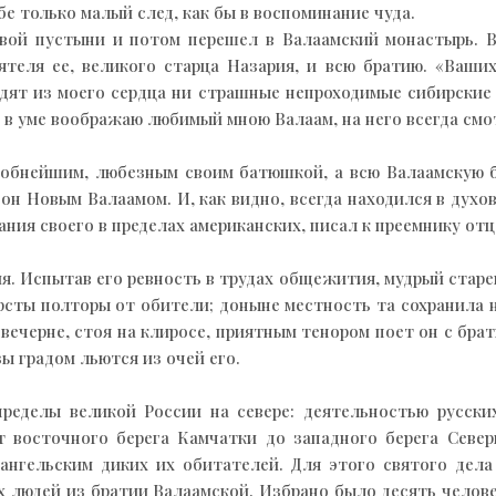
бе только малый след, как бы в воспоминание чуда.
евой пустыни и потом перешел в Валаамский монастырь. 
теля ее, великого старца Назария, и всю братию. «Ваших
дят из моего сердца ни страшные непроходимые сибирские 
Я в уме воображаю любимый мною Валаам, на него всегда смо
одобнейшим, любезным своим батюшкой, а всю Валаамску
 он Новым Валаамом. И, как видно, всегда находился в дух
вания своего в пределах американских, писал к преемнику от
я. Испытав его ревность в трудах общежития, мудрый старе
ерсты полторы от обители; доныне местность та сохранила 
 вечерне, стоя на клиросе, приятным тенором поет он с бра
зы градом льются из очей его.
пределы великой России на севере: деятельностью русс
т восточного берега Камчатки до западного берега Севе
ангельским диких их обитателей. Для этого святого дел
людей из братии Валаамской. Избрано было десять человек,