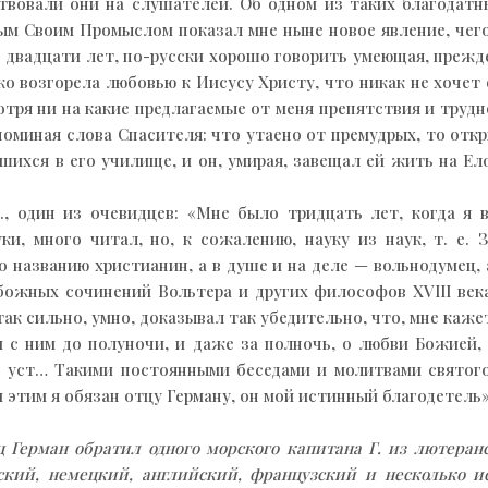
вовали они на слушателей. Об одном из таких благодатн
 Своим Промыслом показал мне ныне новое явление, чего 
 двадцати лет, по-русски хорошо говорить умеющая, прежд
о возгорела любовью к Иисусу Христу, что никак не хочет 
тря ни на какие предлагаемые от меня препятствия и трудно
 поминая слова Спасителя: что утаено от премудрых, то от
шихся в его училище, и он, умирая, завещал ей жить на Ело
., один из очевидцев: «Мне было тридцать лет, когда я 
ки, много читал, но, к сожалению, науку из наук, т. е.
о названию христианин, а в душе и на деле — вольнодумец,
божных сочинений Вольтера и других философов XVIII век
ак сильно, умно, доказывал так убедительно, что, мне каже
 с ним до полуночи, и даже за полночь, о любви Божией,
о уст… Такими постоянными беседами и молитвами святого
 этим я обязан отцу Герману, он мой истинный благодетель»
ц Герман обратил одного морского капитана Г. из лютеран
ский, немецкий, английский, французский и несколько и