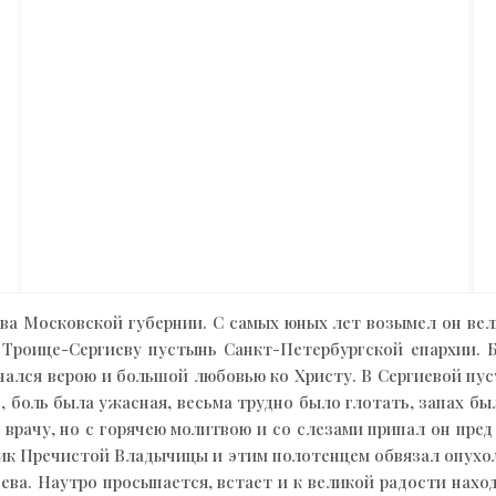
ва Московской губернии. С самых юных лет возымел он ве
Троице-Сергиеву пустынь Санкт-Петербургской епархии. 
лся верою и большой любовью ко Христу. В Сергиевой пуст
, боль была ужасная, весьма трудно было глотать, запах 
врачу, но с горячею молитвою и со слезами припал он пре
ик Пречистой Владычицы и этим полотенцем обвязал опухол
Дева. Наутро просыпается, встает и к великой радости нах