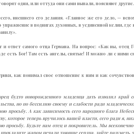
говорят одни, или оттуда они сами выпали, поясняют другие.
сего, внешнего его делания. «Главное же его дело, — вс
 упражнение в подвигах духовных, в уединенной келии, где н
авилу».
и ответ самого отца Германа. На вопрос: «Как вы, отец Ге
везде есть Бог! Там есть ангелы, святые! И можно ли с ними 
рики, как понимал свое отношение к ним и как сочувствов
орец будто новорожденного младенца дать изволил край 
льства, но по бессилию своему и слабости ради младенческо
вою просьбу. А как зависимость сего народного блага Небе
ву, которое теперь вручилось вашей власти, сего ради я, н
 просьбу. Будьте нам отец и покровитель. Мы всеконечно
прохладите жаром печали тающие сердца, дайте разуметь, ч