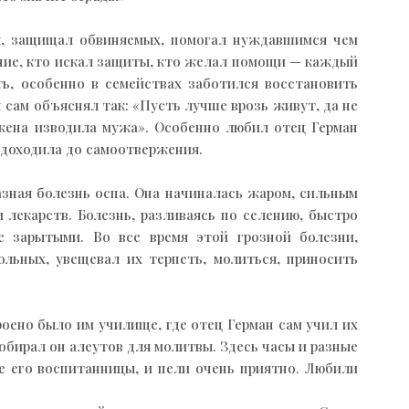
ся, защищал обвиняемых, помогал нуждавшимся чем
нение, кто искал защиты, кто желал помощи — каждый
ть, особенно в семействах заботился восстановить
 сам объяснял так: «Пусть лучше врозь живут, да не
и жена изводила мужа». Особенно любил отец Герман
м доходила до самоотвержения.
азная болезнь оспа. Она начиналась жаром, сильным
 лекарств. Болезнь, разливаясь по селению, быстро
е зарытыми. Во все время этой грозной болезни,
льных, увещевал их терпеть, молиться, приносить
роено было им училище, где отец Герман сам учил их
обирал он алеутов для молитвы. Здесь часы и разные
же его воспитанницы, и пели очень приятно. Любили