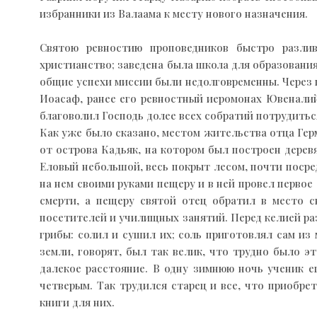
избранники из Валаама к месту нового назначения.
Святою ревностию проповедников быстро разли
христианство; заведена была школа для образовани
общие успехи миссии были недолговременны. Через 
Иоасаф, ранее его ревностный иеромонах Ювеналий 
благоволил Господь долее всех собратий потрудить
Как уже было сказано, местом жительства отца Гер
от острова Кадьяк, на котором был построен дерев
Еловый небольшой, весь покрыт лесом, почти посред
на нем своими руками пещеру и в ней провел первое
смерти, а пещеру святой отец обратил в место с
посетителей и училищных занятий. Перед келией раз
грибы: солил и сушил их; соль приготовлял сам из
земли, говорят, был так велик, что трудно было э
далекое расстояние. В одну зимнюю ночь ученик ег
четверым. Так трудился старец и все, что приобре
книги для них.