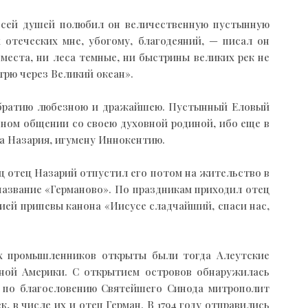
Всей душей полюбил он величественную пустынную
 отеческих мне, убогому, благодеяний, — писал он
места, ни леса темные, ни быстрины великих рек не
трю через Великий океан».
ю братию любезною и дражайшею. Пустынный Еловый
овном общении со своею духовной родиной, ибо еще в
ца Назария, игумену Иннокентию.
ц отец Назарий отпустил его потом на жительство в
название «Германово». По праздникам приходил отец
тией припевы канона «Иисусе сладчайший, спаси нас,
ких промышленников открыты были тогда Алеутские
рной Америки. С открытием островов обнаружилась
а по благословению Святейшего Синода митрополит
 в числе их и отец Герман. В 1794 году отправились