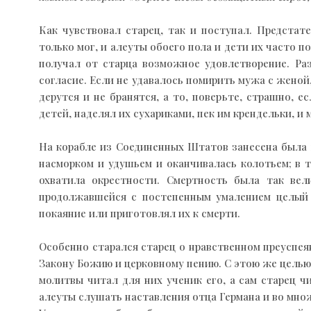
Как чувствовал старец, так и поступал. Предста
только мог, и алеуты обоего пола и дети их часто 
получал от старца возможное удовлетворение. Раз
согласие. Если не удавалось помирить мужа с женой
дерутся и не бранятся, а то, поверьте, страшно, 
детей, наделял их сухариками, пек им крендельки, и
На корабле из Соединенных Штатов занесена была н
насморком и удушьем и оканчивалась колотьем; в т
охватила окрестности. Смертность была так вел
продолжавшейся с постепенным умалением целый м
покаяние или приготовлял их к смерти.
Особенно старался старец о нравственном преуспеян
Закону Божию и церковному пению. С этою же целью 
молитвы читал для них ученик его, а сам старец ч
алеуты слушать наставления отца Германа и во множ