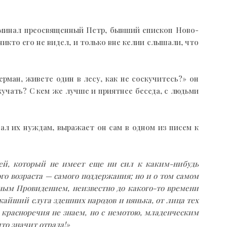
поминал преосвященный Петр, бывший епископ Ново-
икто его не видел, и только вне келии слышали, что
рман, живете один в лесу, как не соскучитесь?» он
скучать? С кем же лучше и приятнее беседа, с людьми
ал их нуждам, выражает он сам в одном из писем к
сей, который не имеет еще ни сил к каким-нибудь
го возраста — самого поддержания; но и о том самом
сным Провидением, неизвестно до какого-то времени
ижайший слуга здешних народов и нянька, от лица тех
 красноречия не знаем, но с немотою, младенческим
то значит отрада!»