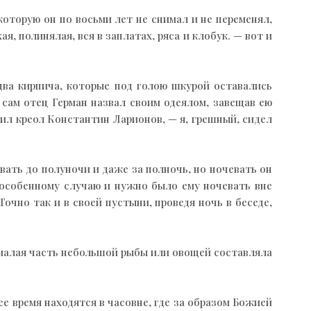
которую он по восьми лет не снимал и не переменял,
, полинялая, вся в заплатах, ряса и клобук. — вот и
два кирпича, которые под голою шкурой оставались
 сам отец Герман назвал своим одеялом, завещав ею
рил креол Константин Ларионов, — я, грешный, сидел
вать до полуночи и даже за полночь, но ночевать он
о особенному случаю и нужно было ему ночевать вне
очно так и в своей пустыни, проведя ночь в беседе,
ь малая часть небольшой рыбы или овощей составляла
е время находятся в часовне, где за образом Божией