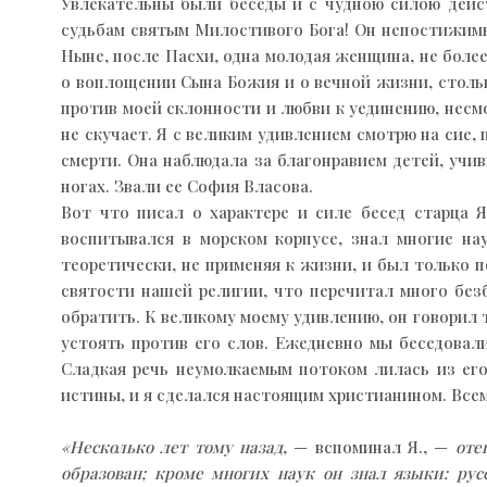
Увлекательны были беседы и с чудною силою дейст
судьбам святым Милостивого Бога! Он непостижимым
Ныне, после Пасхи, одна молодая женщина, не более
о воплощении Сына Божия и о вечной жизни, стольк
против моей склонности и любви к уединению, несмо
не скучает. Я с великим удивлением смотрю на сие,
смерти. Она наблюдала за благонравием детей, учив
ногах. Звали ее София Власова.
Вот что писал о характере и силе бесед старца Я
воспитывался в морском корпусе, знал многие нау
теоретически, не применяя к жизни, и был только п
святости нашей религии, что перечитал много без
обратить. К великому моему удивлению, он говорил т
устоять против его слов. Ежедневно мы беседовали
Сладкая речь неумолкаемым потоком лилась из ег
истины, и я сделался настоящим христианином. Всем
«Несколько лет тому назад
, — вспоминал Я., —
оте
образован; кроме многих наук он знал языки: рус