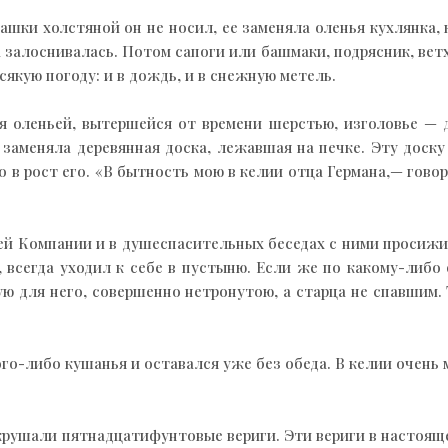
шки холстяной он не носил, ее заменяла оленья кухлянка, 
залоснивалась. Потом сапоги или башмаки, подрясник, ветхая
всякую погоду: и в дождь, и в снежную метель.
 оленьей, вытершейся от времени шерстью, изголовье — 
 заменяла деревянная доска, лежавшая на печке. Эту доску
 в рост его. «В бытность мою в келии отца Германа,— гово
ей Компании и в душеспасительных беседах с ними просижи
у, всегда уходил к себе в пустыню. Если же по какому-либ
ую для него, совершенно нетронутою, а старца не спавшим. Т
кого-либо кушанья и оставался уже без обеда. В келии очен
окрушали пятнадцатифунтовые вериги. Эти вериги в настояще