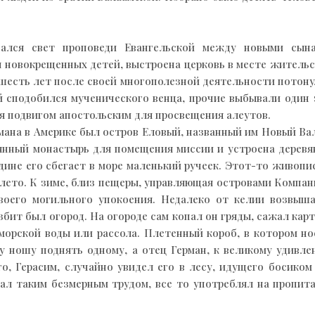
вался свет проповеди Евангельской между новыми сына
я новокрещенных детей, выстроена церковь в месте жител
шесть лет после своей многополезной деятельности потону
сподобился мученического венца, прочие выбывали один з
ся подвигом апостольским для просвещения алеутов.
мана в Америке был остров Еловый, названный им Новый Вал
янный монастырь для помещения миссии и устроена деревя
ине его сбегает в море маленький ручеек. Этот-то живопи
 лето. К зиме, близ пещеры, управляющая островами Компан
воего могильного упокоения. Недалеко от келии возвыш
бит был огород. На огороде сам копал он гряды, сажал карт
 морской воды или рассола. Плетенный короб, в котором но
ту ношу поднять одному, а отец Герман, к великому удивл
о, Герасим, случайно увидел его в лесу, идущего босико
тал таким безмерным трудом, все то употреблял на пропит