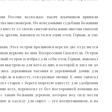
ми России: несколько тысяч язычников приняли
ьства миссионеров. Но неведомыми судьбами Божиими
л вместе со своею свитою начальник миссии епископ
а другим, наконец остался один отец Герман, и ему
аам. Этот остров проливом в версты две отделяется
нная церковь во имя Воскресения Спасителя. Остров
сный остров и избрал для себя отец Герман, выкопал
ия выстроила для него келию, в которой и жил он до
ались деревянная часовня и деревянный домик для
офель и капусту, сеял разные овощи. К зиме запасал
сил старец с берега морскую капусту для удобрения
ению всех, переносил ее без посторонней помощи на
м с таким большим деревом, которое под силу нести
ание и одежду для сирот — его воспитанников, и на