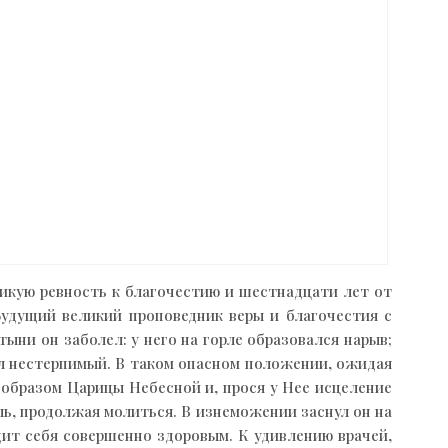
ликую ревность к благочестию и шестнадцати лет от
Будущий великий проповедник веры и благочестия с
ыни он заболел: у него на горле образовался нарыв;
был нестерпимый. В таком опасном положении, ожидая
д образом Царицы Небесной и, прося у Нее исцеление
ь, продолжая молиться. В изнеможении заснул он на
одит себя совершенно здоровым. К удивлению врачей,