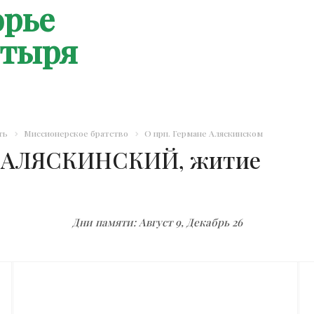
орье
стыря
ть
Миссионерское братство
О прп. Германе Аляскинском
АЛЯСКИНСКИЙ, житие
Дни памяти: Август 9, Декабрь 26