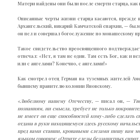
Матери найдены они были после смерти старца, как 
Описанные черты жизни старца касаются, прежде в
Архангельский, викарий Камчатской епархии, — было
он пел и совершал богослужение по монашескому пр
Такое свидетельство преосвященного подтверждает 
отвечал: «Нет, я там не один. Там есть Бог, как и 
или с ангелами? Конечно, с ангелами!»
Как смотрел отец Герман на туземных жителей Аме
бывшему правителю колонии Яновскому.
«Любезному нашему Отечеству,
— писал он, —
Тв
познаниям, ни смысла, требует не только покровите
не имеет он еще способностей кому-либо сделать с
отдана в руки находящемуся здесь русскому начальст
пред вами ставши, кровавыми слезами пишу вам мою
языком говорим: «Отрите слезы беззащитных сирот, 