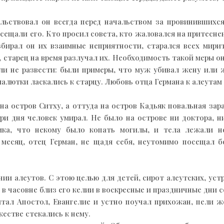
тельствовал он всегда перед начальством за провинивших
посещали его. Кто просил совета, кто жаловался на притес
бирал он их взаимные неприятности, старался всех мири
, старец на время разлучал их. Необходимость такой меры он
если не развести: были примеры, что муж убивал жену ил
 малютки ласкались к старцу. Любовь отца Германа к алеута
а остров Ситху, а оттуда на остров Кадьяк повальная зар
ри дня человек умирал. Не было на острове ни доктора, ни
ика, что некому было копать могилы, и тела лежали н
есяц, отец Герман, не щадя себя, неутомимо посещал бо
ии алеутов. С этою целью для детей, сирот алеутских, уст
в часовне близ его келии в воскресные и праздничные дни с
итал Апостол, Евангелие и устно поучал прихожан, пели 
естве стекались к нему.