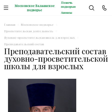
Помочь
Московское Валаамское
подворью
подворье
Анонсы
Главная
Московское подворье
Просветительская деятельность
Духовно-просветительская школа для взрослых
Преподавательский состав
Преподавательский состав
духовно-просветительской
школы для взрослых