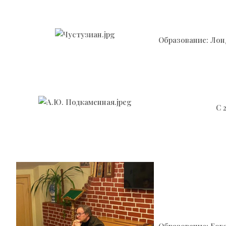
Образование: Лон
С 
Образование: Бог