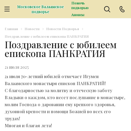
Помочь
Московское Валаамское
подворью
подворье
Анонсы
Главная
Новости
Новости Подворья
Поздравление с юбилеем епископа ПАНКРАТИЯ
Поздравление с юбилеем
епископа ПАНКРАТИЯ
21 июля 2025
21 июля 70-летний юбилей отмечает Игумен
Валаамского монастыря епископ ПАНКРАТИЙ!
С благодарностью за молитву и отеческую заботу
Владыки о каждом, кто несет послушание в монастыре,
молим Господа о даровании ему крепкого здоровья,
духовной крепости и помощи Божией во всех его
трудах!
Многая и благая лета!